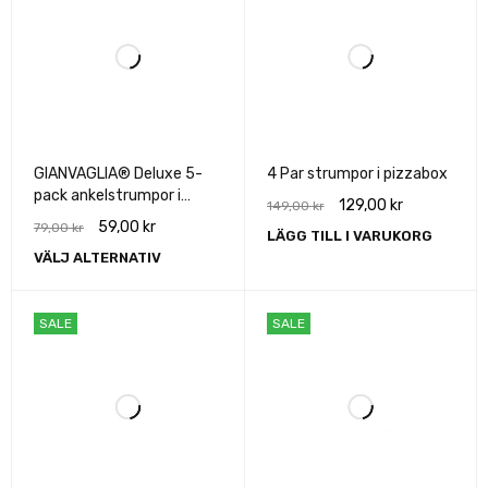
GIANVAGLIA® Deluxe 5-
4 Par strumpor i pizzabox
pack ankelstrumpor i
129,00
kr
149,00
kr
bomull unisex
59,00
kr
79,00
kr
LÄGG TILL I VARUKORG
VÄLJ ALTERNATIV
SALE
SALE