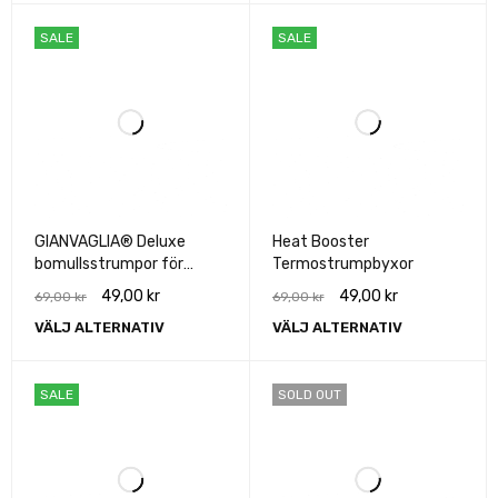
SALE
SALE
GIANVAGLIA® Deluxe
Heat Booster
bomullsstrumpor för
Termostrumpbyxor
kvinnor 3pack
49,00
kr
49,00
kr
69,00
kr
69,00
kr
VÄLJ ALTERNATIV
VÄLJ ALTERNATIV
SALE
SOLD OUT