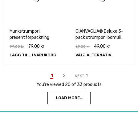
Munkstrumpor i
GIANVAGLIA® Deluxe 3-
presentförpackning
pack strumpor i bomull
unisex (Svart)
79,00
kr
49,00
kr
99,00
kr
69,00
kr
LÄGG TILL I VARUKORG
VÄLJ ALTERNATIV
1
2
NEXT
You're viewed 20 of 33 products
LOAD MORE...