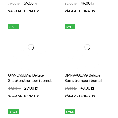
bomull unisex
bomull unisex
59,00
kr
49,00
kr
79,00
kr
59,00
kr
VÄLJ ALTERNATIV
VÄLJ ALTERNATIV
SALE
SALE
GIANVAGLIA® Deluxe
GIANVAGLIA® Deluxe
Sneakerstrumpor i bomull
Barnstrumpor i bomull
3pak
29,00
kr
49,00
kr
49,00
kr
69,00
kr
VÄLJ ALTERNATIV
VÄLJ ALTERNATIV
SALE
SALE