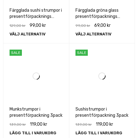
Färgglada sushi strumpor i
Färgglada gröna glass
presentförpacknings
presentförpacknings
3pack
strumpor
99,00
kr
69,00
kr
129,00
kr
99,00
kr
VÄLJ ALTERNATIV
VÄLJ ALTERNATIV
SALE
SALE
Munkstrumpor i
Sushistrumpor i
presentförpackning 3pack
presentförpackning 3pack
119,00
kr
119,00
kr
139,00
kr
139,00
kr
LÄGG TILL I VARUKORG
LÄGG TILL I VARUKORG