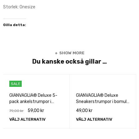
Storlek: Onesize
Gilla detta:
SHOW MORE
Du kanske också gillar …
SALE
GIANVAGLIA® Deluxe 5-
GIANVAGLIA® Deluxe
pack ankelstrumpor i
Sneakerstrumpor i bomull
bomull unisex
3pak
59,00
kr
49,00
kr
79,00
kr
VÄLJ ALTERNATIV
VÄLJ ALTERNATIV