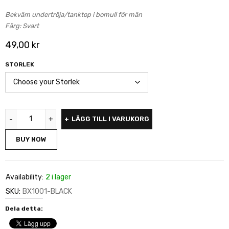
Bekväm undertröja/tanktop i bomull för män
Färg: Svart
49,00
kr
STORLEK
LÄGG TILL I VARUKORG
BUY NOW
Availability:
2 i lager
SKU:
BX1001-BLACK
Dela detta: