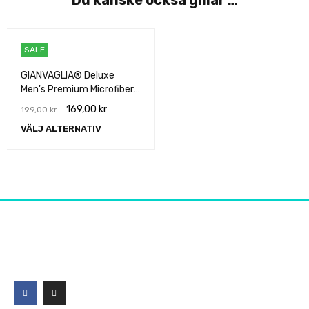
Du kanske också gillar …
SALE
GIANVAGLIA® Deluxe
Men's Premium Microfiber
Boxershort (5pack)
169,00
kr
199,00
kr
VÄLJ ALTERNATIV