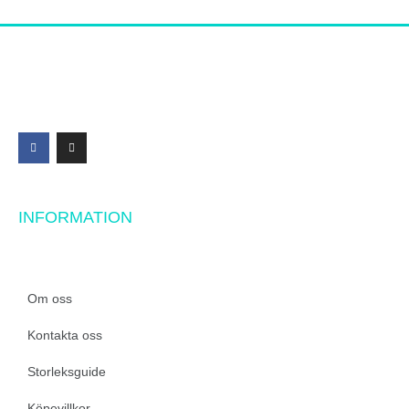
Material: 78 % bomull 12 % polyamid 10 % elastan.
Gilla detta:
INFORMATION
Om oss
Kontakta oss
Storleksguide
Köpevillkor