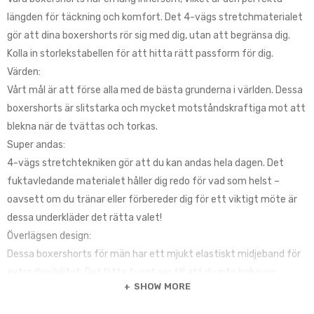
längden för täckning och komfort. Det 4-vägs stretchmaterialet
gör att dina boxershorts rör sig med dig, utan att begränsa dig.
Kolla in storlekstabellen för att hitta rätt passform för dig.
Värden:
Vårt mål är att förse alla med de bästa grunderna i världen. Dessa
boxershorts är slitstarka och mycket motståndskraftiga mot att
blekna när de tvättas och torkas.
Super andas:
4-vägs stretchtekniken gör att du kan andas hela dagen. Det
fuktavledande materialet håller dig redo för vad som helst –
oavsett om du tränar eller förbereder dig för ett viktigt möte är
dessa underkläder det rätta valet!
Överlägsen design:
Dessa boxershorts för män har ett mjukt elastiskt midjeband för
extra flexibilitet. Det lätta tyget ser till att du inte behöver
SHOW MORE
hantera obehagliga vändningar.